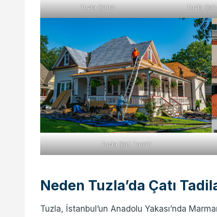
Tuzla Çatıcı
Tuzla Çat
Tuzla Çatı Tamiri
Neden Tuzla’da Çatı Tadil
Tuzla, İstanbul’un Anadolu Yakası’nda Marma