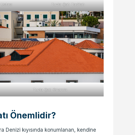
ı Ustası
Tuzla Çatı Tadilatı
Tuzla Çatı Onarımı
atı Önemlidir?
ra Denizi kıyısında konumlanan, kendine