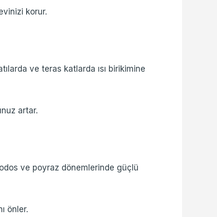
vinizi korur.
atılarda ve teras katlarda ısı birikimine
nuz artar.
e lodos ve poyraz dönemlerinde güçlü
ı önler.