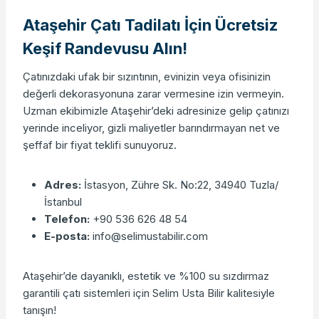
Ataşehir Çatı Tadilatı İçin Ücretsiz
Keşif Randevusu Alın!
Çatınızdaki ufak bir sızıntının, evinizin veya ofisinizin
değerli dekorasyonuna zarar vermesine izin vermeyin.
Uzman ekibimizle Ataşehir’deki adresinize gelip çatınızı
yerinde inceliyor, gizli maliyetler barındırmayan net ve
şeffaf bir fiyat teklifi sunuyoruz.
Adres:
İstasyon, Zühre Sk. No:22, 34940 Tuzla/
İstanbul
Telefon:
+90 536 626 48 54
E-posta:
info@selimustabilir.com
Ataşehir’de dayanıklı, estetik ve %100 su sızdırmaz
garantili çatı sistemleri için Selim Usta Bilir kalitesiyle
tanışın!