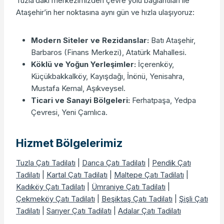
Tuzla’daki merkezimizden çevre yolu bağlantıları ile
Ataşehir’in her noktasına aynı gün ve hızla ulaşıyoruz:
Modern Siteler ve Rezidanslar:
Batı Ataşehir,
Barbaros (Finans Merkezi), Atatürk Mahallesi.
Köklü ve Yoğun Yerleşimler:
İçerenköy,
Küçükbakkalköy, Kayışdağı, İnönü, Yenisahra,
Mustafa Kemal, Aşıkveysel.
Ticari ve Sanayi Bölgeleri:
Ferhatpaşa, Yedpa
Çevresi, Yeni Çamlıca.
Hizmet Bölgelerimiz
Tuzla Çatı Tadilatı
|
Darıca Çatı Tadilatı
|
Pendik Çatı
Tadilatı
|
Kartal Çatı Tadilatı
|
Maltepe Çatı Tadilatı
|
Kadıköy Çatı Tadilatı
|
Ümraniye Çatı Tadilatı
|
Çekmeköy Çatı Tadilatı
|
Beşiktaş Çatı Tadilatı
|
Şişli Çatı
Tadilatı
|
Sarıyer Çatı Tadilatı
|
Adalar Çatı Tadilatı