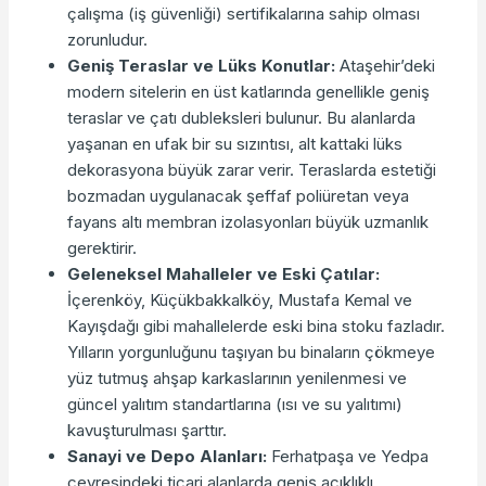
çalışma (iş güvenliği) sertifikalarına sahip olması
zorunludur.
Geniş Teraslar ve Lüks Konutlar:
Ataşehir’deki
modern sitelerin en üst katlarında genellikle geniş
teraslar ve çatı dubleksleri bulunur. Bu alanlarda
yaşanan en ufak bir su sızıntısı, alt kattaki lüks
dekorasyona büyük zarar verir. Teraslarda estetiği
bozmadan uygulanacak şeffaf poliüretan veya
fayans altı membran izolasyonları büyük uzmanlık
gerektirir.
Geleneksel Mahalleler ve Eski Çatılar:
İçerenköy, Küçükbakkalköy, Mustafa Kemal ve
Kayışdağı gibi mahallelerde eski bina stoku fazladır.
Yılların yorgunluğunu taşıyan bu binaların çökmeye
yüz tutmuş ahşap karkaslarının yenilenmesi ve
güncel yalıtım standartlarına (ısı ve su yalıtımı)
kavuşturulması şarttır.
Sanayi ve Depo Alanları:
Ferhatpaşa ve Yedpa
çevresindeki ticari alanlarda geniş açıklıklı