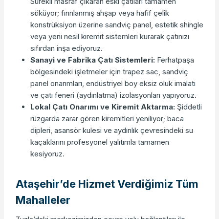
Sürekli masraf çıkaran eski çatıları tamamen
söküyor; fırınlanmış ahşap veya hafif çelik
konstrüksiyon üzerine sandviç panel, estetik shingle
veya yeni nesil kiremit sistemleri kurarak çatınızı
sıfırdan inşa ediyoruz.
Sanayi ve Fabrika Çatı Sistemleri:
Ferhatpaşa
bölgesindeki işletmeler için trapez sac, sandviç
panel onarımları, endüstriyel boy eksiz oluk imalatı
ve çatı feneri (aydınlatma) izolasyonları yapıyoruz.
Lokal Çatı Onarımı ve Kiremit Aktarma:
Şiddetli
rüzgarda zarar gören kiremitleri yeniliyor; baca
dipleri, asansör kulesi ve aydınlık çevresindeki su
kaçaklarını profesyonel yalıtımla tamamen
kesiyoruz.
Ataşehir’de Hizmet Verdiğimiz Tüm
Mahalleler