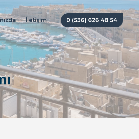
0 (536) 626 48 54
mızda
İletişim
mı