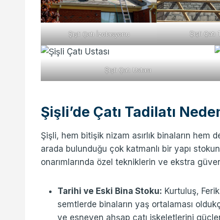
Şişli Çatı
Şişli Çatı İzolasyonu
Şişli Çatı Ustası
Şişli’de Çatı Tadilatı Ned
Şişli, hem bitişik nizam asırlık binaların hem 
arada bulunduğu çok katmanlı bir yapı stokuna s
onarımlarında özel tekniklerin ve ekstra güvenl
Tarihi ve Eski Bina Stoku:
Kurtuluş, Feri
semtlerde binaların yaş ortalaması oldukç
ve esneyen ahşap çatı iskeletlerini güçle