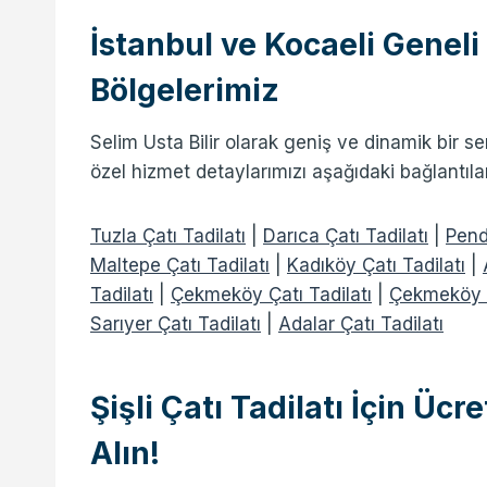
İstanbul ve Kocaeli Geneli
Bölgelerimiz
Selim Usta Bilir olarak geniş ve dinamik bir se
özel hizmet detaylarımızı aşağıdaki bağlantılar
Tuzla Çatı Tadilatı
|
Darıca Çatı Tadilatı
|
Pend
Maltepe Çatı Tadilatı
|
Kadıköy Çatı Tadilatı
|
Tadilatı
|
Çekmeköy Çatı Tadilatı
|
Çekmeköy S
Sarıyer Çatı Tadilatı
|
Adalar Çatı Tadilatı
Şişli Çatı Tadilatı İçin Üc
Alın!