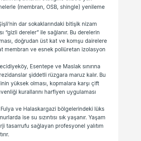
melerle (membran, OSB, shingle) yenileme
işli’nin dar sokaklarındaki bitişik nizam
 “gizli dereler” ile sağlanır. Bu derelerin
lması, doğrudan üst kat ve komşu dairelere
 kat membran ve esnek poliüretan izolasyon
cidiyeköy, Esentepe ve Maslak sınırına
rezidanslar şiddetli rüzgara maruz kalır. Bu
inin yüksek olması, kopmalara karşı çift
üvenliği kurallarını harfiyen uygulaması
 Fulya ve Halaskargazi bölgelerindeki lüks
ğmurlarda ise su sızıntısı sık yaşanır. Yaşam
ji tasarrufu sağlayan profesyonel yalıtım
rır.