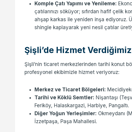
Komple Çatı Yapımı ve Yenileme:
Ekonom
çatılarınızı söküyor; sıfırdan hafif çelik 
ahşap karkas ile yeniden inşa ediyoruz. 
shingle kaplayarak yeni nesil çatılar üreti
Şişli’de Hizmet Verdiğimi
Şişli’nin ticaret merkezlerinden tarihi konut 
profesyonel ekibimizle hizmet veriyoruz:
Merkez ve Ticaret Bölgeleri:
Mecidiyekö
Tarihi ve Köklü Semtler:
Nişantaşı (Teşvi
Feriköy, Halaskargazi, Harbiye, Pangaltı.
Diğer Yoğun Yerleşimler:
Okmeydanı (Mah
İzzetpaşa, Paşa Mahallesi.