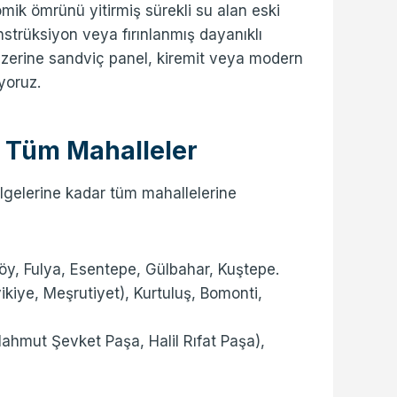
ik ömrünü yitirmiş sürekli su alan eski
konstrüksiyon veya fırınlanmış dayanıklı
Üzerine sandviç panel, kiremit veya modern
yoruz.
z Tüm Mahalleler
bölgelerine kadar tüm mahallelerine
y, Fulya, Esentepe, Gülbahar, Kuştepe.
kiye, Meşrutiyet), Kurtuluş, Bomonti,
mut Şevket Paşa, Halil Rıfat Paşa),