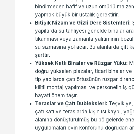
bindirmeden hafif ve uzun ömürlü malze
yapmak büyük bir ustalık gerektirir.
Bitişik Nizam ve Gizli Dere Sistemleri:
Ş
yapılarda su tahliyesi genelde binalar arası
tıkanması veya zamanla yalıtımının bozu
su sızmasına yol açar. Bu alanlarda çift
şarttır.
Yüksek Katlı Binalar ve Rüzgar Yükü:
Me
doğru yükselen plazalar, ticari binalar ve 
tip yapılarda çatı örtüsünün rüzgar direnc
kilitli montaj yapılması ve personelin iş g
hayati önem taşır.
Teraslar ve Çatı Dubleksleri:
Teşvikiye,
çatı katı ve teraslarda kışın ısı kaybı, ya
alanına dönüştürülmüş bu bölgelerde ener
uygulamaları evin konforunu doğrudan artı