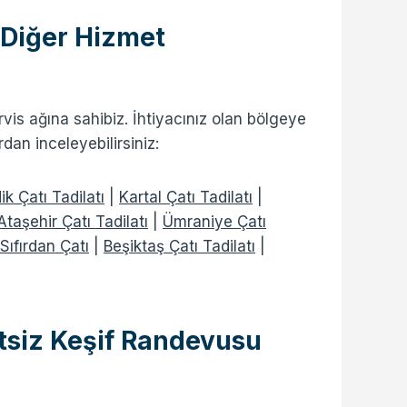
 Diğer Hizmet
rvis ağına sahibiz. İhtiyacınız olan bölgeye
dan inceleyebilirsiniz:
ik Çatı Tadilatı
|
Kartal Çatı Tadilatı
|
Ataşehir Çatı Tadilatı
|
Ümraniye Çatı
ıfırdan Çatı
|
Beşiktaş Çatı Tadilatı
|
retsiz Keşif Randevusu