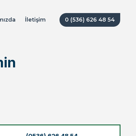
0 (536) 626 48 54
mızda
İletişim
min