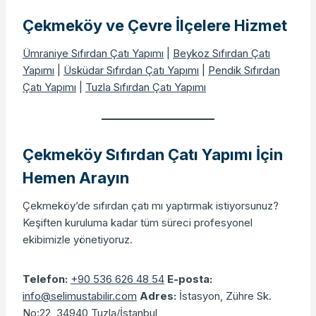
Çekmeköy ve Çevre İlçelere Hizmet
Ümraniye Sıfırdan Çatı Yapımı
|
Beykoz Sıfırdan Çatı
Yapımı
|
Üsküdar Sıfırdan Çatı Yapımı
|
Pendik Sıfırdan
Çatı Yapımı
|
Tuzla Sıfırdan Çatı Yapımı
Çekmeköy Sıfırdan Çatı Yapımı İçin
Hemen Arayın
Çekmeköy’de sıfırdan çatı mı yaptırmak istiyorsunuz?
Keşiften kuruluma kadar tüm süreci profesyonel
ekibimizle yönetiyoruz.
Telefon:
+90 536 626 48 54
E-posta:
info@selimustabilir.com
Adres:
İstasyon, Zühre Sk.
No:22, 34940 Tuzla/İstanbul