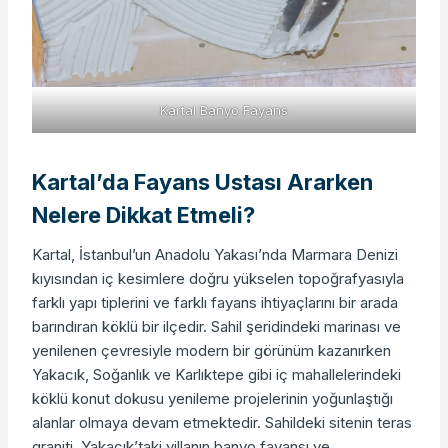
Kartal Banyo Fayans
Kartal’da Fayans Ustası Ararken
Nelere Dikkat Etmeli?
Kartal, İstanbul’un Anadolu Yakası’nda Marmara Denizi
kıyısından iç kesimlere doğru yükselen topoğrafyasıyla
farklı yapı tiplerini ve farklı fayans ihtiyaçlarını bir arada
barındıran köklü bir ilçedir. Sahil şeridindeki marinası ve
yenilenen çevresiyle modern bir görünüm kazanırken
Yakacık, Soğanlık ve Karlıktepe gibi iç mahallelerindeki
köklü konut dokusu yenileme projelerinin yoğunlaştığı
alanlar olmaya devam etmektedir. Sahildeki sitenin teras
graniti, Yakacık’taki villanın banyo fayansı ve