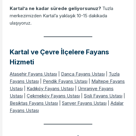
Kartal’a ne kadar sürede geliyorsunuz?
Tuzla
merkezimizden Kartal’a yaklaşık 10-15 dakikada
ulaşıyoruz.
Kartal ve Çevre İlçelere Fayans
Hizmeti
Ataşehir Fayans Ustası
|
Darıca Fayans Ustası
|
Tuzla
Fayans Ustası
|
Pendik Fayans Ustası
|
Maltepe Fayans
Ustası
|
Kadıköy Fayans Ustası
|
Ümraniye Fayans
Ustası
|
Çekmeköy Fayans Ustası
|
Şişli Fayans Ustası
|
Beşiktaş Fayans Ustası
|
Sarıyer Fayans Ustası
|
Adalar
Fayans Ustası